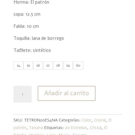
Horma: El patrón
copa: 12.5 cm
Falda: 10 cm
Toquilla: lana de borrego
Tafilete: sintético
54
55
56
57
58
59
60
20
Añadir al carrito
Estrellas
Lana
Texana
El
SKU:
TETRON20ES4NA
Categorías:
Color
,
Cristal
,
El
Patrón
patrón
,
Texana
Etiquetas:
20 Estrellas
,
Cristal
,
El
Cristal