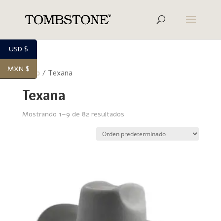
USD $
MXN $
Inicio
/ Texana
Texana
Mostrando 1–9 de 82 resultados