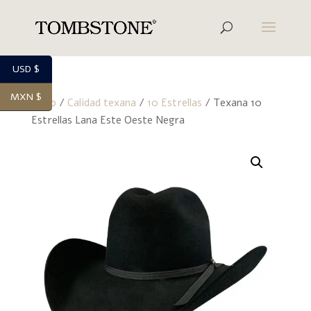
USD $
MXN $
Inicio
/
Calidad texana
/
10 Estrellas
/ Texana 10
Estrellas Lana Este Oeste Negra