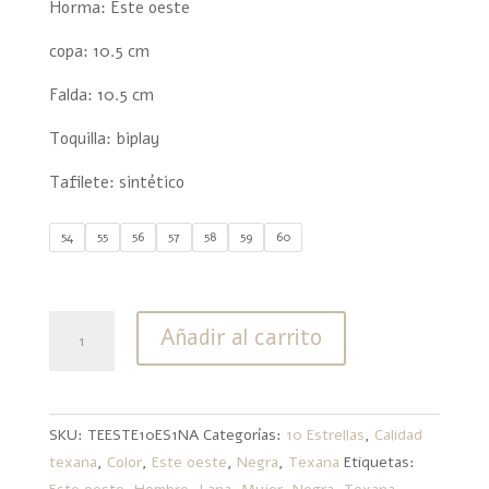
Horma: Este oeste
copa: 10.5 cm
Falda: 10.5 cm
Toquilla: biplay
Tafilete: sintético
54
55
56
57
58
59
60
Texana
Añadir al carrito
10
Estrellas
Lana
Este
SKU:
TEESTE10ES1NA
Categorías:
10 Estrellas
,
Calidad
Oeste
texana
,
Color
,
Este oeste
,
Negra
,
Texana
Etiquetas:
Negra