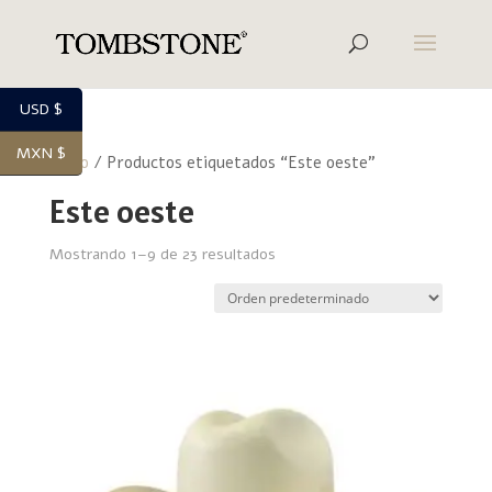
USD $
MXN $
Inicio
/ Productos etiquetados “Este oeste”
Este oeste
Mostrando 1–9 de 23 resultados