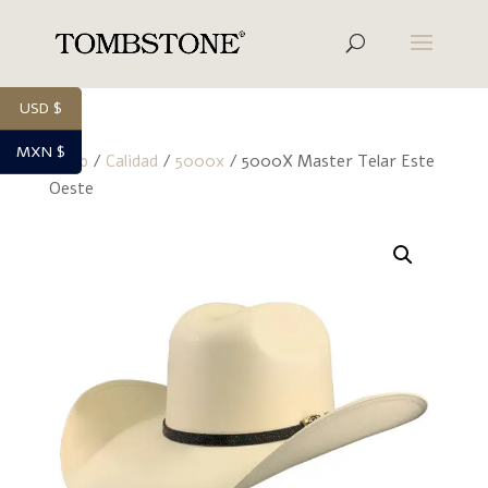
USD $
MXN $
Inicio
/
Calidad
/
5000x
/ 5000X Master Telar Este
Oeste