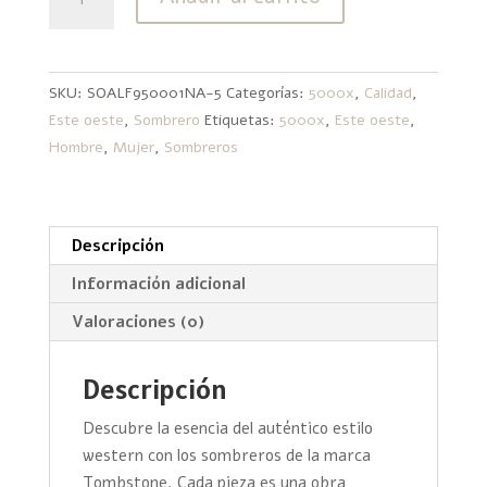
Master
Telar
Este
Oeste
SKU:
SOALF950001NA-5
Categorías:
5000x
,
Calidad
,
cantidad
Este oeste
,
Sombrero
Etiquetas:
5000x
,
Este oeste
,
Hombre
,
Mujer
,
Sombreros
Descripción
Información adicional
Valoraciones (0)
Descripción
Descubre la esencia del auténtico estilo
western con los sombreros de la marca
Tombstone. Cada pieza es una obra