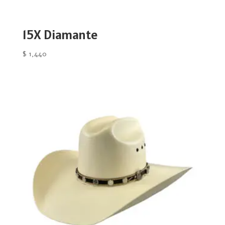
15X Diamante
$
1,440