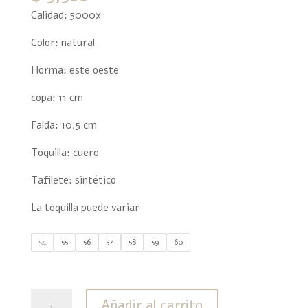
Calidad: 5000x
Color: natural
Horma: este oeste
copa: 11 cm
Falda: 10.5 cm
Toquilla: cuero
Tafilete: sintético
La toquilla puede variar
54
55
56
57
58
59
60
5000X
Añadir al carrito