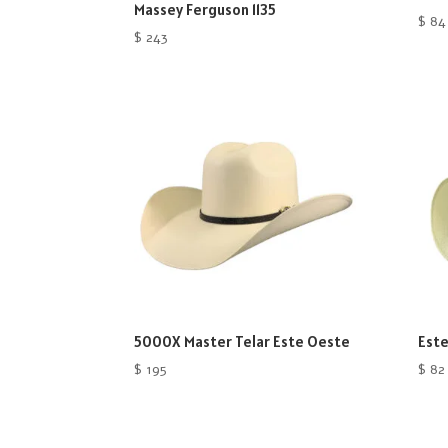
Massey Ferguson 1135
$
84
$
243
5000X Master Telar Este Oeste
Este
$
195
$
82