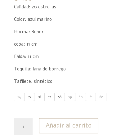
Calidad: 20 estrellas
Color: azul marino
Horma: Roper
copa: 11 cm
Falda: 11 cm
Toquilla: lana de borrego
Tafilete: sintético
54
55
56
57
58
59
60
61
62
20
Añadir al carrito
Estrellas
Lana