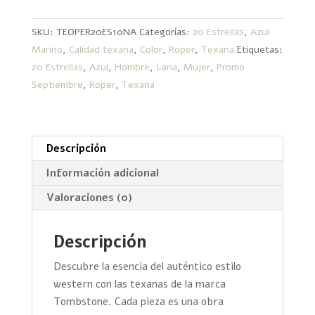
Texana
Roper
SKU:
TEOPER20ES10NA
Categorías:
20 Estrellas
,
Azul
Azul
Marino
,
Calidad texana
,
Color
,
Roper
,
Texana
Etiquetas:
Marino
20 Estrellas
,
Azul
,
Hombre
,
Lana
,
Mujer
,
Promo
cantidad
Septiembre
,
Roper
,
Texana
Descripción
Información adicional
Valoraciones (0)
Descripción
Descubre la esencia del auténtico estilo
western con las texanas de la marca
Tombstone. Cada pieza es una obra