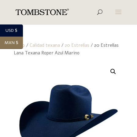
USD $
MXN $
Inicio
/
Calidad texana
/
20 Estrellas
/ 20 Estrellas
Lana Texana Roper Azul Marino