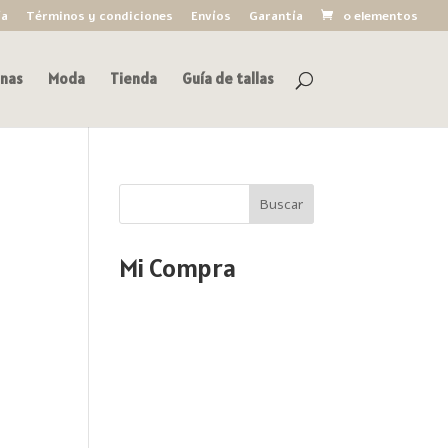
ía
Términos y condiciones
Envíos
Garantía
0 elementos
nas
Moda
Tienda
Guía de tallas
Buscar
Mi Compra