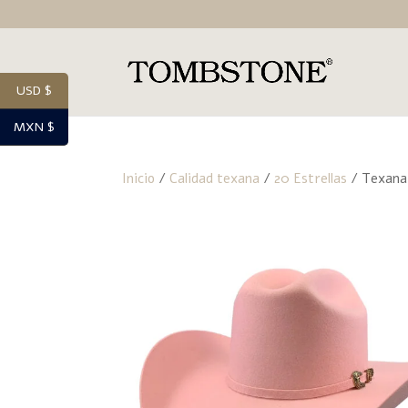
USD $
MXN $
Inicio
/
Calidad texana
/
20 Estrellas
/ Texana 