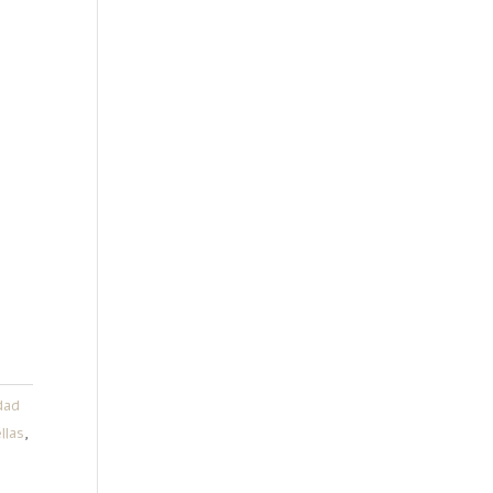
dad
llas
,