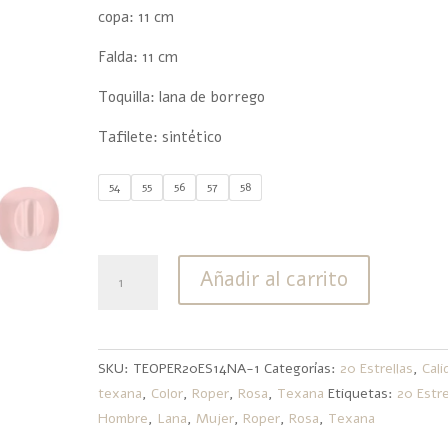
copa: 11 cm
Falda: 11 cm
Toquilla: lana de borrego
Tafilete: sintético
54
55
56
57
58
Texana
Añadir al carrito
20
Estrellas
Lana
Roper
SKU:
TEOPER20ES14NA-1
Categorías:
20 Estrellas
,
Cali
Rosa
texana
,
Color
,
Roper
,
Rosa
,
Texana
Etiquetas:
20 Estre
cantidad
Hombre
,
Lana
,
Mujer
,
Roper
,
Rosa
,
Texana