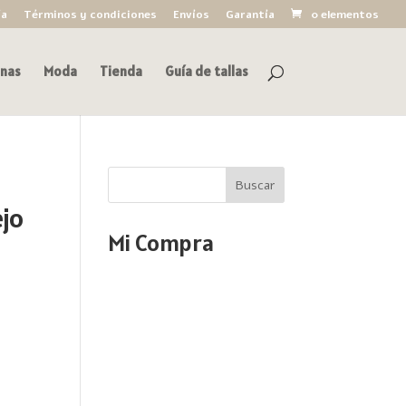
ía
Términos y condiciones
Envíos
Garantía
0 elementos
nas
Moda
Tienda
Guía de tallas
Buscar
ejo
Mi Compra