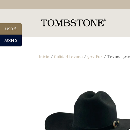
USD $
MXN $
Inicio
/
Calidad texana
/
50x Fur
/ Texana 50x