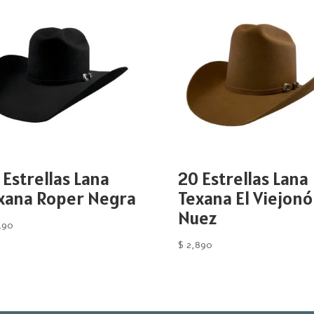
 Estrellas Lana
20 Estrellas Lana
xana Roper Negra
Texana El Viejon
Nuez
490
$
2,890