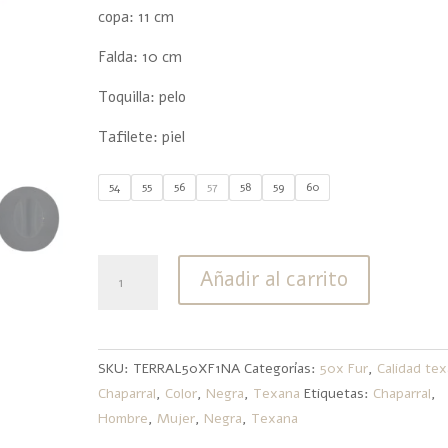
copa: 11 cm
Falda: 10 cm
Toquilla: pelo
Tafilete: piel
54
55
56
57
58
59
60
Texana
Añadir al carrito
50x
Fur
Pelo
De
SKU:
TERRAL50XF1NA
Categorías:
50x Fur
,
Calidad te
Conejo
Chaparral
,
Color
,
Negra
,
Texana
Etiquetas:
Chaparral
,
Chaparral
Hombre
,
Mujer
,
Negra
,
Texana
Negra