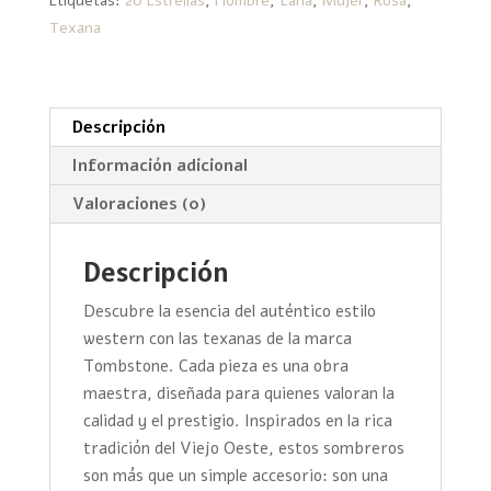
Etiquetas:
20 Estrellas
,
Hombre
,
Lana
,
Mujer
,
Rosa
,
cantidad
Texana
Descripción
Información adicional
Valoraciones (0)
Descripción
Descubre la esencia del auténtico estilo
western con las texanas de la marca
Tombstone. Cada pieza es una obra
maestra, diseñada para quienes valoran la
calidad y el prestigio. Inspirados en la rica
tradición del Viejo Oeste, estos sombreros
son más que un simple accesorio: son una