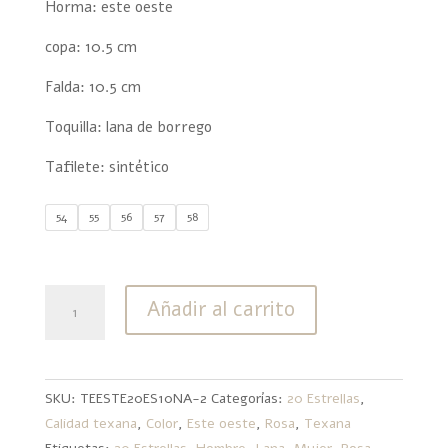
Horma: este oeste
copa: 10.5 cm
Falda: 10.5 cm
Toquilla: lana de borrego
Tafilete: sintético
54
55
56
57
58
Texana
Añadir al carrito
20
Estrellas
Lana
Este
SKU:
TEESTE20ES10NA-2
Categorías:
20 Estrellas
,
Oeste
Calidad texana
,
Color
,
Este oeste
,
Rosa
,
Texana
Rosa