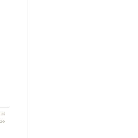
dad
:
20