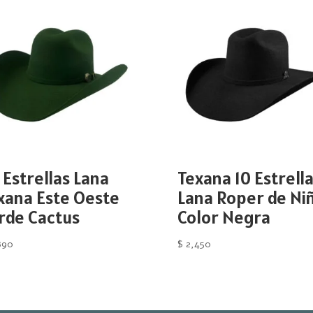
 Estrellas Lana
Texana 10 Estrell
xana Este Oeste
Lana Roper de Niñ
rde Cactus
Color Negra
890
$
2,450