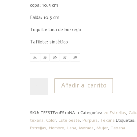
copa: 10.5 cm
Falda: 10.5 cm
Toquilla: lana de borrego
Tafilete: sintético
54
55
56
57
58
Texana
Añadir al carrito
20
Estrellas
Lana
Este
SKU:
TEESTE20ES10NA-1
Categorías:
20 Estrellas
,
Cali
Oeste
texana
,
Color
,
Este oeste
,
Purpura
,
Texana
Etiquetas
Purpura
Estrellas
,
Hombre
,
Lana
,
Morada
,
Mujer
,
Texana
cantidad