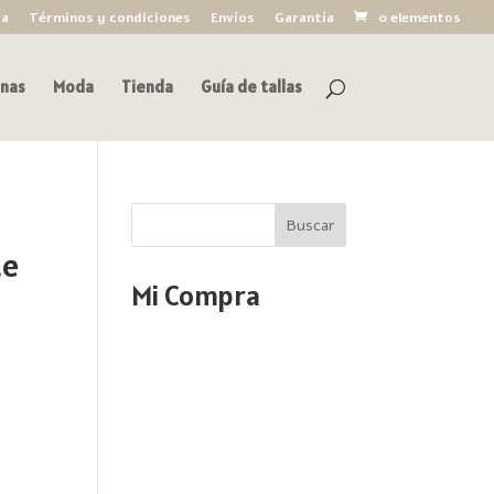
ía
Términos y condiciones
Envíos
Garantía
0 elementos
nas
Moda
Tienda
Guía de tallas
Buscar
te
Mi Compra