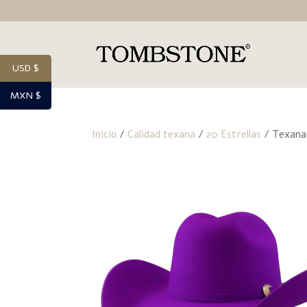
USD $
MXN $
Inicio
/
Calidad texana
/
20 Estrellas
/ Texana 