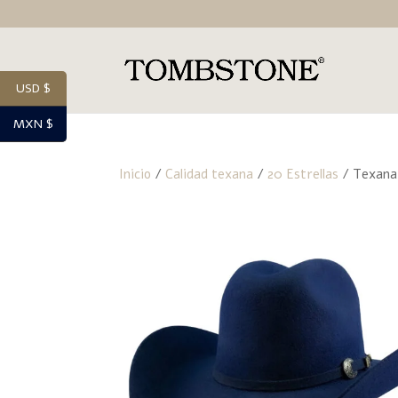
USD $
MXN $
Inicio
/
Calidad texana
/
20 Estrellas
/ Texana 