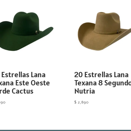
 Estrellas Lana
20 Estrellas Lana
xana Este Oeste
Texana 8 Segund
rde Cactus
Nutria
890
$
2,890