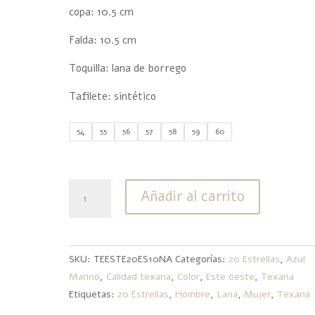
copa: 10.5 cm
Falda: 10.5 cm
Toquilla: lana de borrego
Tafilete: sintético
54
55
56
57
58
59
60
Texana
Añadir al carrito
20
Estrellas
Lana
Este
SKU:
TEESTE20ES10NA
Categorías:
20 Estrellas
,
Azul
Oeste
Marino
,
Calidad texana
,
Color
,
Este oeste
,
Texana
Marino
Etiquetas:
20 Estrellas
,
Hombre
,
Lana
,
Mujer
,
Texana
cantidad