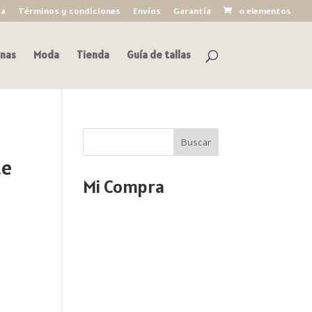
ía
Términos y condiciones
Envíos
Garantía
0 elementos
nas
Moda
Tienda
Guía de tallas
Buscar
te
Mi Compra