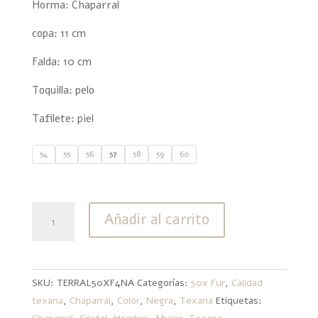
Horma: Chaparral
copa: 11 cm
Falda: 10 cm
Toquilla: pelo
Tafilete: piel
54
55
56
57
58
59
60
Texana
Añadir al carrito
50x
Fur
Pelo
De
SKU:
TERRAL50XF4NA
Categorías:
50x Fur
,
Calidad
Conejo
texana
,
Chaparral
,
Color
,
Negra
,
Texana
Etiquetas:
Chaparral