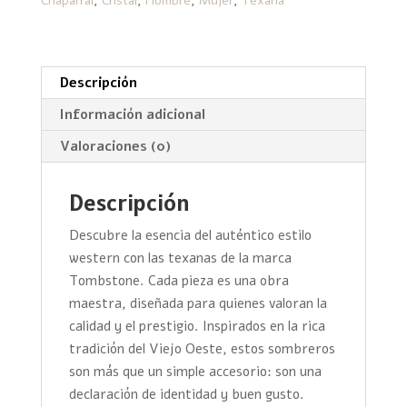
Chaparral
,
Cristal
,
Hombre
,
Mujer
,
Texana
Cristal
cantidad
Descripción
Información adicional
Valoraciones (0)
Descripción
Descubre la esencia del auténtico estilo
western con las texanas de la marca
Tombstone. Cada pieza es una obra
maestra, diseñada para quienes valoran la
calidad y el prestigio. Inspirados en la rica
tradición del Viejo Oeste, estos sombreros
son más que un simple accesorio: son una
declaración de identidad y buen gusto.