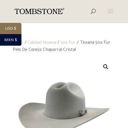
USD $
MXN $
Inicio
/
Calidad texana
/
50x Fur
/ Texana 50x Fur
Pelo De Conejo Chaparral Cristal