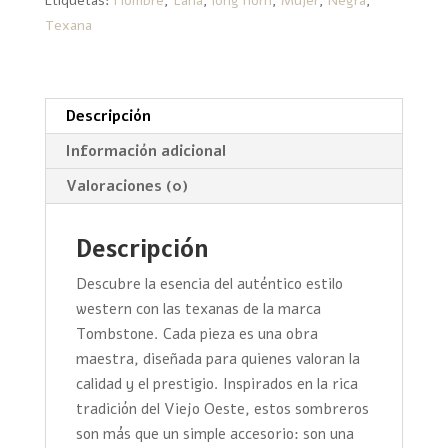
Etiquetas:
Hombre
,
Lana
,
long horn
,
Mujer
,
Negra
,
cantidad
Texana
Descripción
Información adicional
Valoraciones (0)
Descripción
Descubre la esencia del auténtico estilo
western con las texanas de la marca
Tombstone. Cada pieza es una obra
maestra, diseñada para quienes valoran la
calidad y el prestigio. Inspirados en la rica
tradición del Viejo Oeste, estos sombreros
son más que un simple accesorio: son una