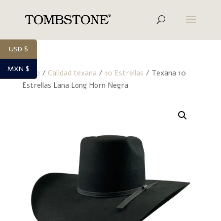
USD $
MXN $
Inicio
/
Calidad texana
/
10 Estrellas
/ Texana 10
Estrellas Lana Long Horn Negra