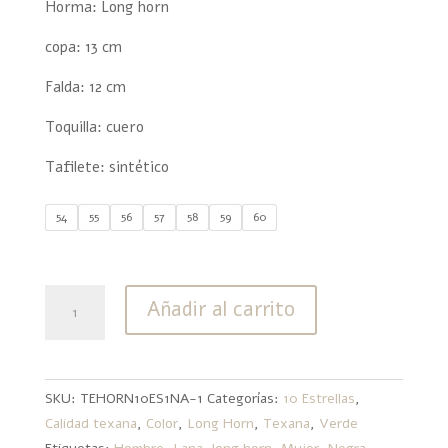
Horma: Long horn
copa: 13 cm
Falda: 12 cm
Toquilla: cuero
Tafilete: sintético
54
55
56
57
58
59
60
Texana
Añadir al carrito
10
Estrellas
Lana
Long
SKU:
TEHORN10ES1NA-1
Categorías:
10 Estrellas
,
Horn
Calidad texana
,
Color
,
Long Horn
,
Texana
,
Verde
Negra