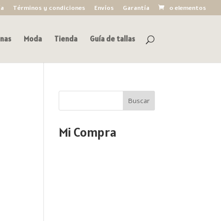
ía
Términos y condiciones
Envíos
Garantía
0 elementos
nas
Moda
Tienda
Guía de tallas
Buscar
Mi Compra