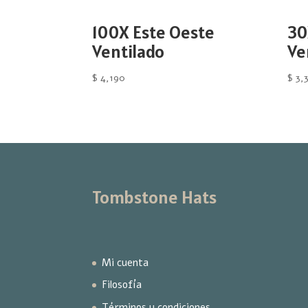
100X Este Oeste
30
Ventilado
Ve
$
4,190
$
3,
Tombstone Hats
Mi cuenta
Filosofía
Términos y condiciones