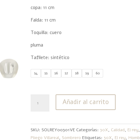
copa: 11 cm
Falda: 11 cm
Toquilla: cuero
pluma
Tafilete: sintético
54
55
56
57
58
59
60
30X
Añadir al carrito
El
Rey
cantidad
SKU:
SOLREY00301VE
Categorías:
30X
,
Calidad
,
El rey
Pliego Villareal
,
Sombrero
Etiquetas:
30X
,
El rey
,
Homb