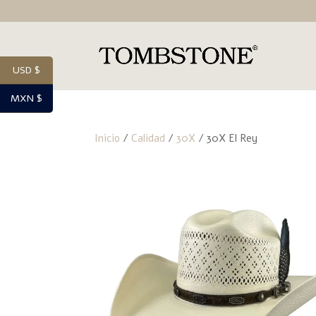
USD $
MXN $
Inicio
/
Calidad
/
30X
/ 30X El Rey