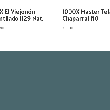
X El Viejonón
1000X Master Tel
ntilado 1129 Nat.
Chaparral f10
390
$
1,310