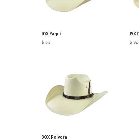
10X Yaqui
15X 
$
69
$
84
30X Polvora