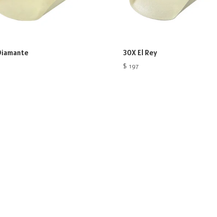
Diamante
30X El Rey
$
197