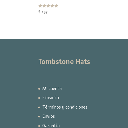
Valorado
$
197
con
5.00
de 5
Tombstone Hats
Mi cuenta
Filosofía
Términos y condiciones
Envíos
Garantía