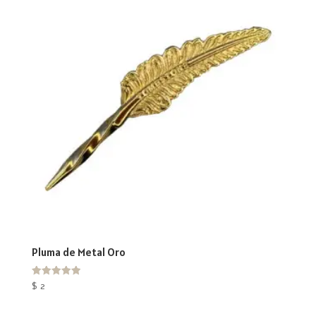
Pluma de Metal Oro
Valorado
$
2
con
5.00
de 5