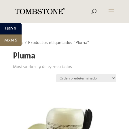
USD $
MXN $
Inicio
/ Productos etiquetados “Pluma”
Pluma
Mostrando 1–9 de 27 resultados