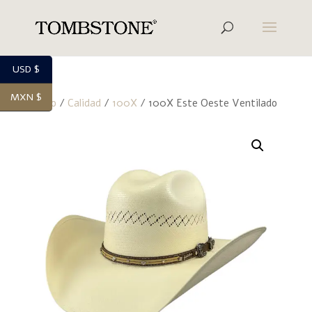
USD $
MXN $
Inicio
/
Calidad
/
100X
/ 100X Este Oeste Ventilado