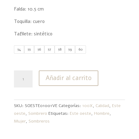
Falda: 10.5 cm
Toquilla: cuero
Tafilete: sintético
54
55
56
57
58
59
60
100X
Añadir al carrito
Este
Oeste
Ventilado
cantidad
SKU:
SOESTE01001VE
Categorías:
100X
,
Calidad
,
Este
oeste
,
Sombrero
Etiquetas:
Este oeste
,
Hombre
,
Mujer
,
Sombreros