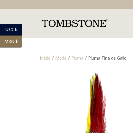
USD $
MXN $
Inicio
/
Moda
/
Pluma
/ Pluma Fina de Gallo