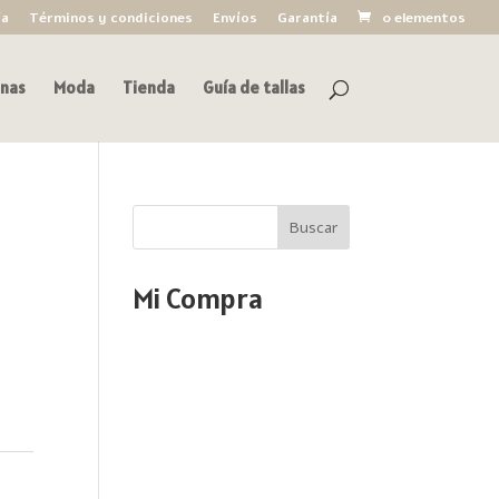
ía
Términos y condiciones
Envíos
Garantía
0 elementos
nas
Moda
Tienda
Guía de tallas
Buscar
Mi Compra