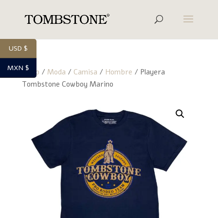
USD $
MXN $
Inicio
/
Moda
/
Camisa
/
Hombre
/ Playera
Tombstone Cowboy Marino