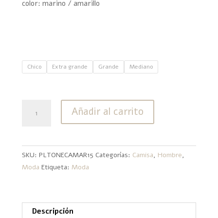
color: marino / amarillo
Chico
Extra grande
Grande
Mediano
Playera
Añadir al carrito
Tombstone
Cowboy
Marino
cantidad
SKU:
PLTONECAMAR15
Categorías:
Camisa
,
Hombre
,
Moda
Etiqueta:
Moda
Descripción