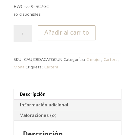
BWC-228-SC/GC
10 disponibles
Cartera
Añadir al carrito
Tombstone
BWC-
228-
SC/GC
SKU:
CAUJERDACAFGCUN
Categorías:
C mujer
,
Cartera
,
cantidad
Moda
Etiqueta:
Cartera
Descripción
Información adicional
Valoraciones (0)
Descripción