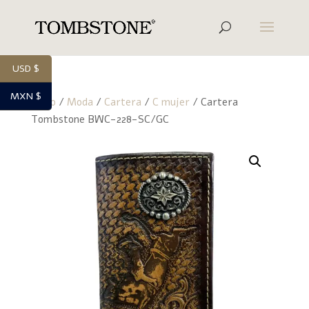
USD $
MXN $
Inicio
/
Moda
/
Cartera
/
C mujer
/ Cartera
Tombstone BWC-228-SC/GC