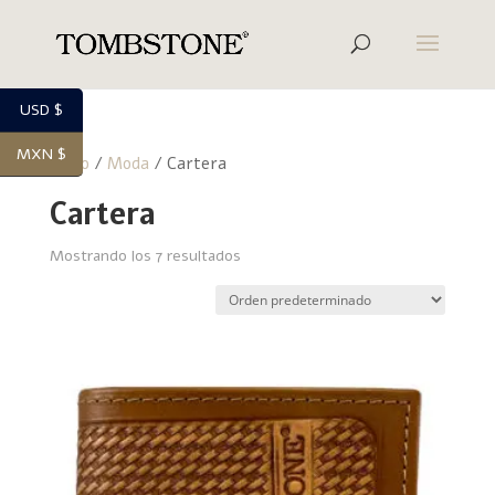
USD $
MXN $
Inicio
/
Moda
/ Cartera
Cartera
Mostrando los 7 resultados