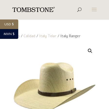
USD $
MXN $
Inicio
/
Calidad
/
Italy Telar
/ Italy Ranger