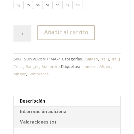
54
55
56
57
58
59
60
Italy
Añadir al carrito
Ranger
cantidad
SKU:
SONVER00IT1NA-1
Categorías:
Calidad
,
Italy
,
Italy
Telar
,
Ranger
,
Sombrero
Etiquetas:
Hombre
,
Mujer
,
ranger
,
Sombreros
Descripción
Información adicional
Valoraciones (0)