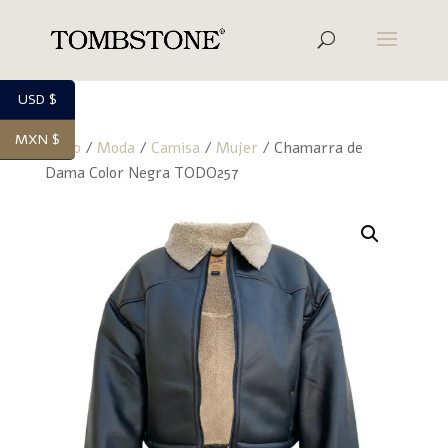
USD $
MXN $
Inicio
/
Moda
/
Camisa
/
Mujer
/ Chamarra de
Dama Color Negra TODO257