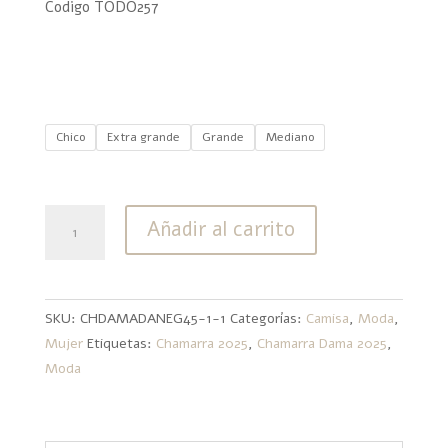
Codigo TODO257
Chico
Extra grande
Grande
Mediano
Chamarra
Añadir al carrito
de
Dama
Color
Negra
SKU:
CHDAMADANEG45-1-1
Categorías:
Camisa
,
Moda
,
TODO257
Mujer
Etiquetas:
Chamarra 2025
,
Chamarra Dama 2025
,
cantidad
Moda