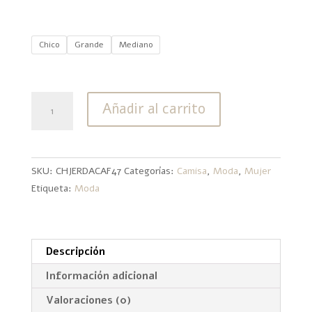
Chico
Grande
Mediano
Chaleco
Añadir al carrito
de
Dama
Café
Medio
SKU:
CHJERDACAF47
Categorías:
Camisa
,
Moda
,
Mujer
cantidad
Etiqueta:
Moda
Descripción
Información adicional
Valoraciones (0)