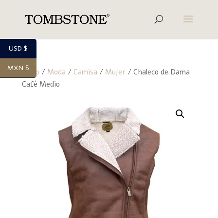
USD $
MXN $
Inicio
/
Moda
/
Camisa
/
Mujer
/ Chaleco de Dama
Café Medio