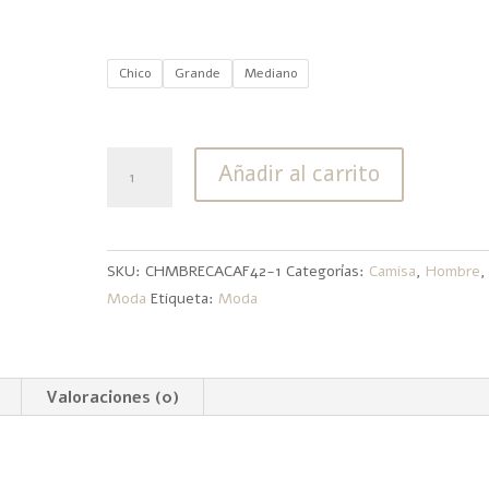
Chico
Grande
Mediano
Chaleco
Añadir al carrito
de
Caballero
Azul
Marino
SKU:
CHMBRECACAF42-1
Categorías:
Camisa
,
Hombre
,
cantidad
Moda
Etiqueta:
Moda
Valoraciones (0)