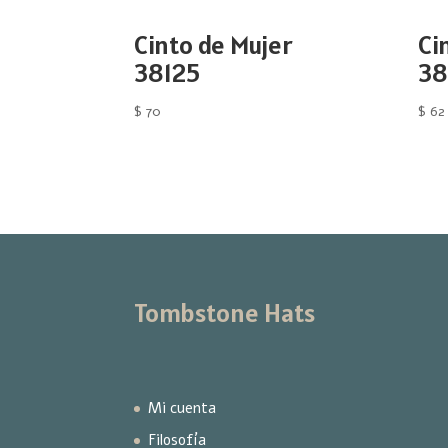
Cinto de Mujer
Ci
38125
38
$
70
$
62
Tombstone Hats
Mi cuenta
Filosofía