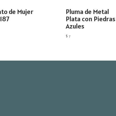
nto de Mujer
Pluma de Metal
187
Plata con Piedras
Azules
$
7