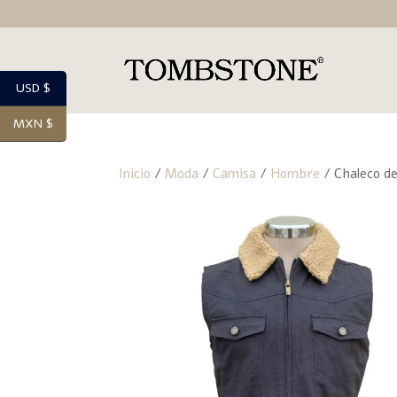
USD $
MXN $
Inicio
/
Moda
/
Camisa
/
Hombre
/ Chaleco de