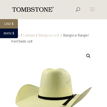
USD $
MXN $
Inicio
/
Calidad
/
Bangora 10X
/ Bangora Ranger
Ventilado 228