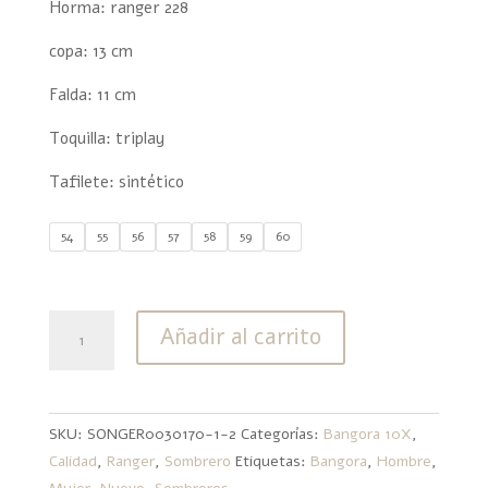
Horma: ranger 228
copa: 13 cm
Falda: 11 cm
Toquilla: triplay
Tafilete: sintético
54
55
56
57
58
59
60
Bangora
Añadir al carrito
Ranger
Ventilado
228
cantidad
SKU:
SONGER0030170-1-2
Categorías:
Bangora 10X
,
Calidad
,
Ranger
,
Sombrero
Etiquetas:
Bangora
,
Hombre
,