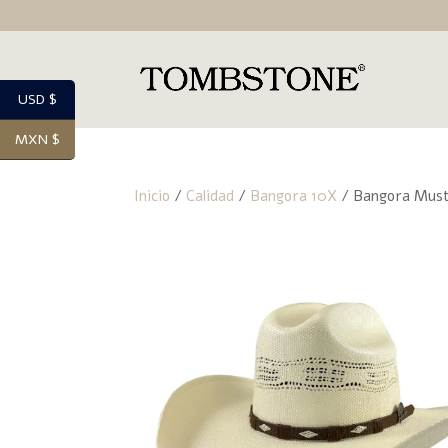
USD $
MXN $
Inicio
/
Calidad
/
Bangora 10X
/ Bangora Must