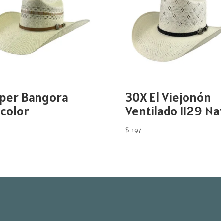
per Bangora
30X El Viejonón
icolor
Ventilado 1129 Na
$
197