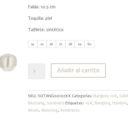
Falda: 10.5 cm
Toquilla: piel
Tafilete: sintético
54
55
56
57
58
59
60
Bangora
Añadir al carrito
Mustang
Laqueado
cantidad
SKU:
SOTANG00107XX
Categorías:
Bangora 10X
,
Cali
Mustang
,
Sombrero
Etiquetas:
10X
,
Bangora
,
Hombre
Mujer
,
Mustang
,
Sombreros