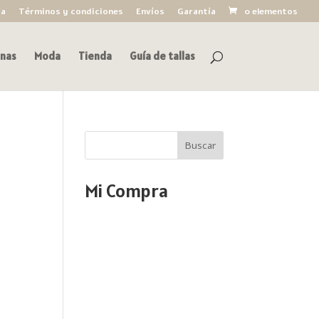
ía
Términos y condiciones
Envíos
Garantía
0 elementos
nas
Moda
Tienda
Guía de tallas
Buscar
Mi Compra