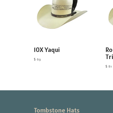
10X Yaqui
Ro
Tr
$
69
$
81
Tombstone Hats