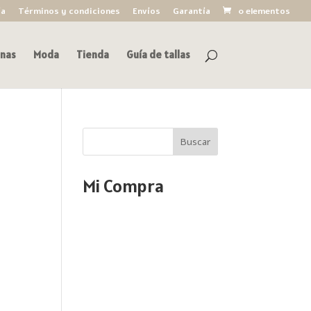
ía
Términos y condiciones
Envíos
Garantía
0 elementos
nas
Moda
Tienda
Guía de tallas
Buscar
Mi Compra