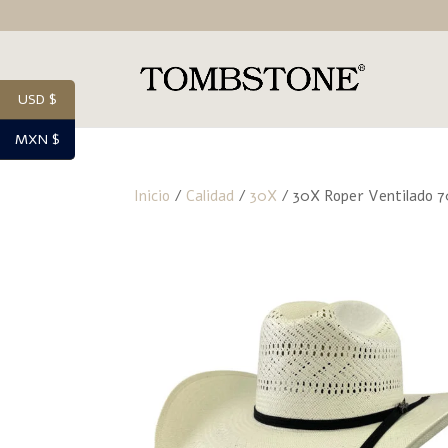
USD $
MXN $
Inicio
/
Calidad
/
30X
/ 30X Roper Ventilado 