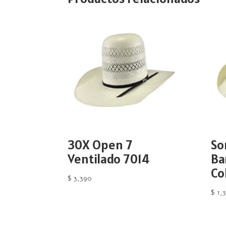
30X Open 7
So
Ventilado 7014
Ba
Co
$
3,390
$
1,