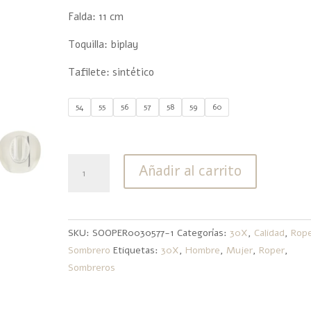
Falda: 11 cm
Toquilla: biplay
Tafilete: sintético
54
55
56
57
58
59
60
30X
Añadir al carrito
Roper
Ventilado
7001
cantidad
SKU:
SOOPER0030577-1
Categorías:
30X
,
Calidad
,
Rop
Sombrero
Etiquetas:
30X
,
Hombre
,
Mujer
,
Roper
,
Sombreros