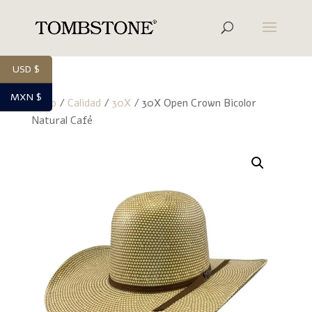
USD $
MXN $
Inicio
/
Calidad
/
30X
/ 30X Open Crown Bicolor
Natural Café