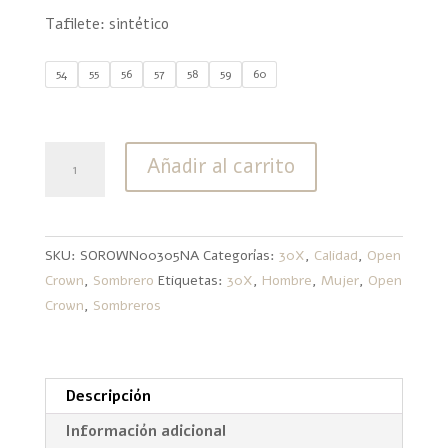
Tafilete: sintético
54
55
56
57
58
59
60
30X
Añadir al carrito
Open
Crown
Bicolor
Natural
SKU:
SOROWN00305NA
Categorías:
30X
,
Calidad
,
Open
Café
Crown
,
Sombrero
Etiquetas:
30X
,
Hombre
,
Mujer
,
Open
cantidad
Crown
,
Sombreros
Descripción
Información adicional