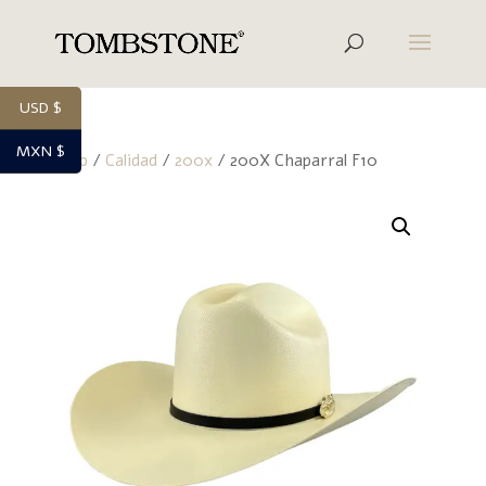
USD $
MXN $
Inicio
/
Calidad
/
200x
/ 200X Chaparral F10