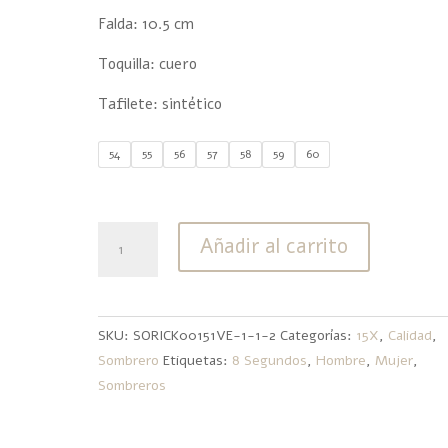
Falda: 10.5 cm
Toquilla: cuero
Tafilete: sintético
54
55
56
57
58
59
60
15X
Añadir al carrito
8
Segundos
Paja
cantidad
SKU:
SORICK00151VE-1-1-2
Categorías:
15X
,
Calidad
,
Sombrero
Etiquetas:
8 Segundos
,
Hombre
,
Mujer
,
Sombreros