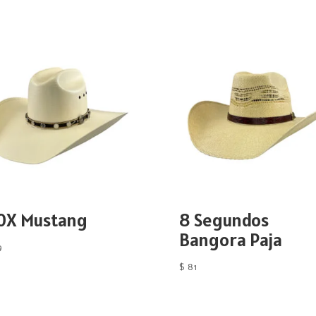
0X Mustang
8 Segundos
Bangora Paja
9
$
81