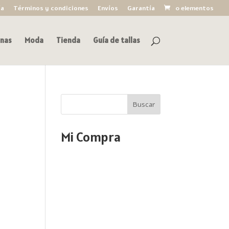
ía
Términos y condiciones
Envíos
Garantía
0 elementos
nas
Moda
Tienda
Guía de tallas
Buscar
Mi Compra