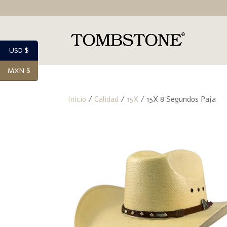
USD $
MXN $
Inicio
/
Calidad
/
15X
/ 15X 8 Segundos Paja