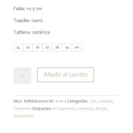
Falda: 10.5 cm
Toquilla: cuero
Tafilete: sintético
54
55
56
57
58
59
60
15X
Añadir al carrito
8
Segundos
Laqueado
cantidad
SKU:
SORICK00151VE-1-1-1
Categorías:
15X
,
Calidad
,
Sombrero
Etiquetas:
8 Segundos
,
Hombre
,
Mujer
,
Sombreros