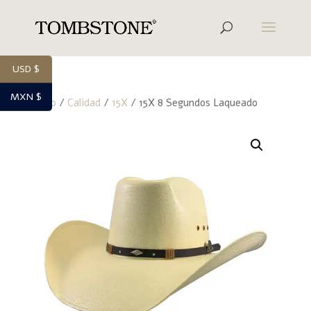
USD $
MXN $
Inicio
/
Calidad
/
15X
/ 15X 8 Segundos Laqueado