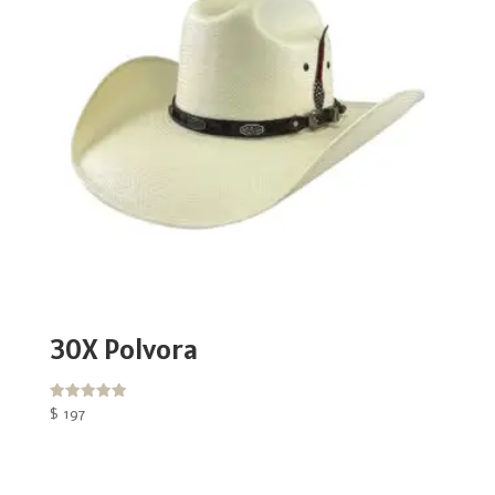
30X Polvora
Valorado
$
197
con
5.00
de 5