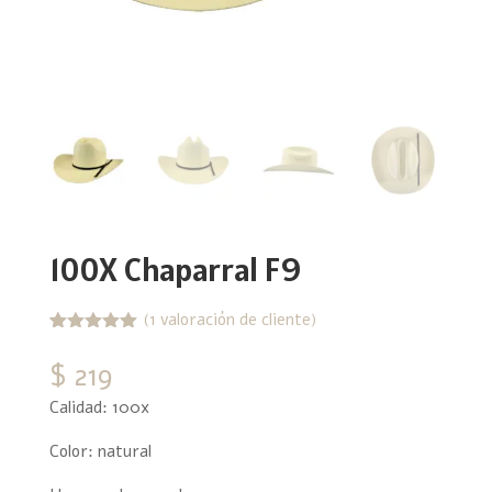
100X Chaparral F9
(
1
valoración de cliente)
Valorado
1
con
5.00
$
219
de 5 en
base a
Calidad: 100x
valoración
de un
cliente
Color: natural