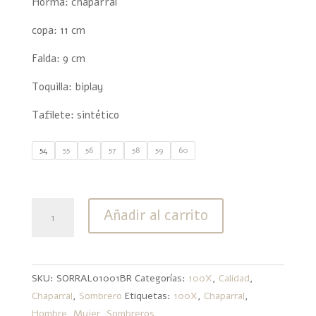
Horma: chaparral
copa: 11 cm
Falda: 9 cm
Toquilla: biplay
Tafilete: sintético
54
55
56
57
58
59
60
100X
Añadir al carrito
Chaparral
F9
cantidad
SKU:
SORRAL01001BR
Categorías:
100X
,
Calidad
,
Chaparral
,
Sombrero
Etiquetas:
100X
,
Chaparral
,
Hombre
,
Mujer
,
Sombreros