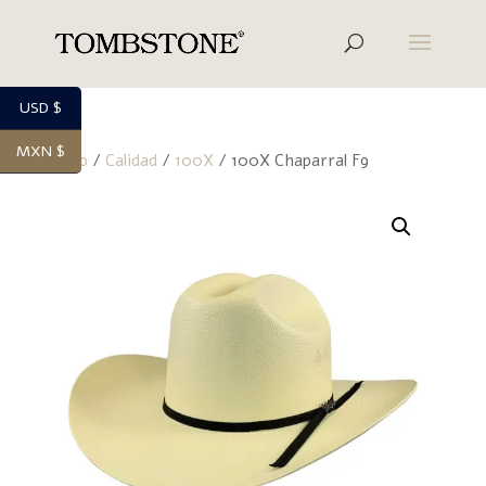
USD $
MXN $
Inicio
/
Calidad
/
100X
/ 100X Chaparral F9