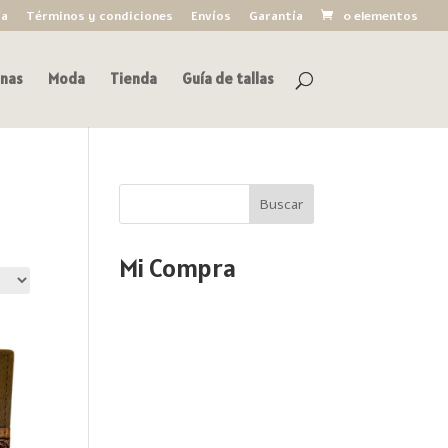
ía
Términos y condiciones
Envíos
Garantía
0 elementos
nas
Moda
Tienda
Guía de tallas
Buscar
Mi Compra