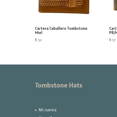
Cartera Caballero Tombstone
Car
Miel
PR/
$
52
$
57
Tombstone Hats
Mi cuenta