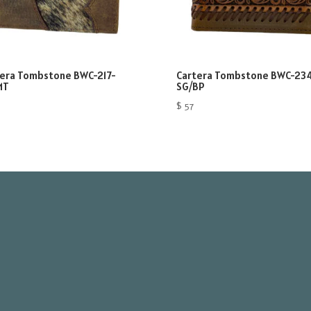
tera Tombstone BWC-217-
Cartera Tombstone BWC-23
MT
SG/BP
$
57