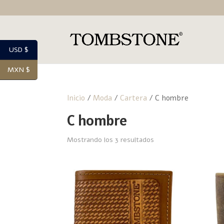
USD $
MXN $
Inicio
/
Moda
/
Cartera
/ C hombre
C hombre
Mostrando los 3 resultados