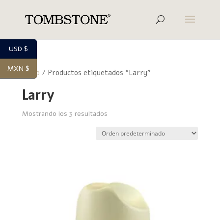
USD $
MXN $
Inicio
/ Productos etiquetados “Larry”
Larry
Mostrando los 3 resultados