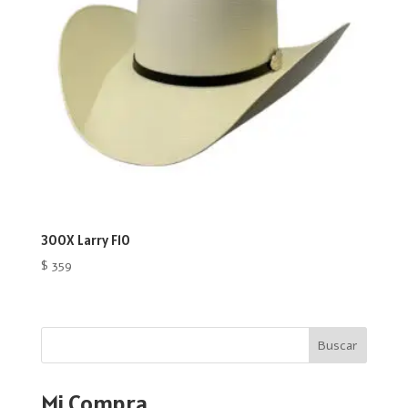
300X Larry F10
$
359
Buscar
Mi Compra