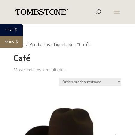
USD $
MXN $
Inicio
/ Productos etiquetados “Café”
Café
Mostrando los 7 resultados