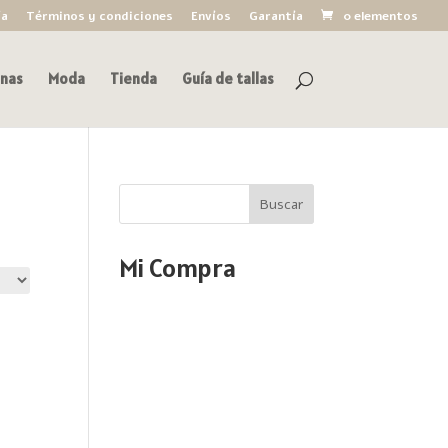
ía
Términos y condiciones
Envíos
Garantía
0 elementos
nas
Moda
Tienda
Guía de tallas
Buscar
Mi Compra