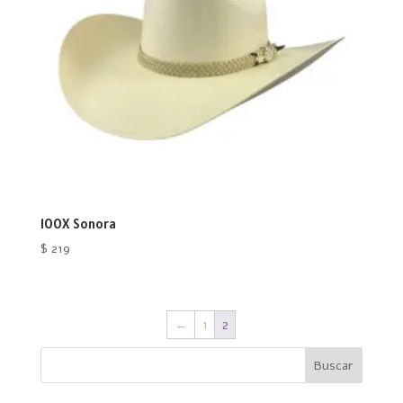
100X Sonora
$
219
←
1
2
Buscar