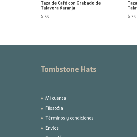
Taza de Café con Grabado de
Taza
Talavera Naranja
Tala
$
35
$
35
Tombstone Hats
Mi cuenta
Filosofía
Términos y condiciones
Envíos