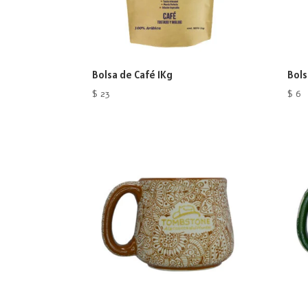
Bolsa de Café 1Kg
Bols
$
23
$
6